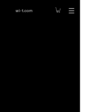
​wi-t.com