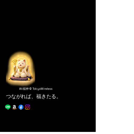
Wi福神 © TokyoWireless
つながれば、福きたる。