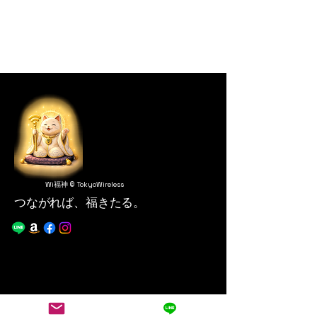
Wi福神 © TokyoWireless
つながれば、福きたる。