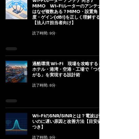
Wi-Fiルーター アンテナ 向き /
MIMO Wi-Fiルーターのアンテナ
はなぜ複数ある？MIMO・設置角
度・ゲイン(dBi)を正しく理解する
【法人IT担当者向け】
読了時間: 9分
過酷環境 Wi-Fi 現場を攻略する ―
ホテル・港湾・空港・工場で「つな
がる」を実現する設計術
読了時間: 8分
Wi-FiのSNR/SINRとは？電波は強
いのに遅い原因と改善方法【目安値
つき】
読了時間: 9分