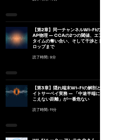
【第2章】同一チャンネルWi-Fiの
AP物理 — CCAの2つの閾値、エア
タイムの奪い合い、そして干渉とド
ロップまで
読了時間: 9分
【第3章】隠れ端末Wi-Fiの解剖とサ
イトサーベイ実務 — 「中途半端に聞
こえない距離」が一番危ない
読了時間: 11分