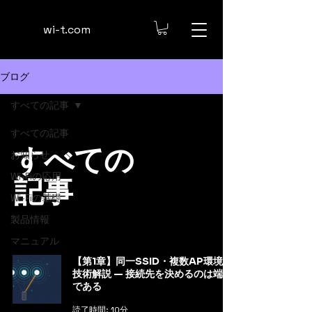
​wi-t.com
ブログ
すべての記事
すべての記事
すべての
お知らせ
Wi-Fiの応用
記事
Wi-Fiの基礎
製品情報
マニュアル
【第1章】同一SSID・複数AP環境の
技術解説 — 接続先を決めるのは端末
である
読了時間: 10分