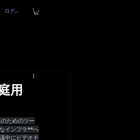
ログイン
庭用
楽のためのツー
なインフラ**へ
議中にビデオチ