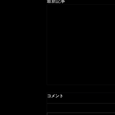
最新記事
デュアルバンドWi-Fiの設計
コメント
と最適化に関する
日々の業務や生活に欠かせない無