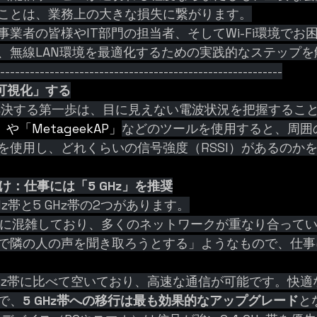
ことは、業務上の大きな損失に繋がります。
業者の皆様やIT部門の担当者、そしてWi-Fi環境でお
、無線LAN環境を最適化するための実践的なステップを
----------------------------------------------------------
「可視化」する
ルを解決する第一歩は、目に見えない電波状況を把握するこ
r」や「MetageekAP」
などのツールを使用すると、周囲のW
を使用し、どれくらいの信号強度（RSSI）があるのか
分け：仕事には「5 GHz」を推奨
 GHz帯と5 GHz帯の2つがあります。
常に混雑しており、多くのネットワークが重なり合って
で隣の人の声を聞き取ろうとする」ようなもので、仕事
4 GHz帯に比べて空いており、高速な通信が可能です。快
で、
5 GHz帯への移行は最も効果的なアップグレード
と