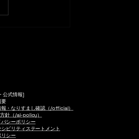
が頻繁に切れるといったトラ
に悩まされていませんか？電
事業社や企業のIT部門、そし
般のユーザーにとって、目に
ない電波の問題を解決するの
常に困難です。 しかし、実
*「電波には固有の形（シグ
ャ）」**があることをご存
しょうか？スペクトラムアナ
ザを使用することで、Wi-Fi
の機器が発する電波を視覚的
定し、トラブルを迅速に解決
・公式情報]
概要
報・なりすまし確認（/official）
方針（/ai-policy）
イバシーポリシー
セシビリティステートメント
ポリシー