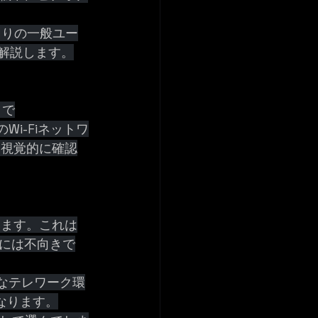
困りの一般ユー
解説します。
とで
i-Fiネットワ
を視覚的に確認
います。これは
には不向きで
適なテレワーク環
なります。