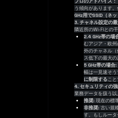
プロのアドバイス：
う傾向があります。
GHz用でSSID（
3. チャネル設定の
隣近所のWi-Fi
2.4 GHz帯の場
むアジア・欧州
外のチャネル（
ス低下の最大の
5 GHz帯の場合:
幅は一見速そう
に制限する
こと
4. セキュリティの
業務データを扱う以上
推奨:
 現在の標
非推奨:
 古い規
す。もしルータ