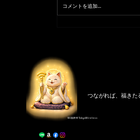
線LAN（Wi-Fi）ですが、「繋が
コメントを追加…
りにくい」「速度が遅い」といっ
たトラブルに悩まされることは少
なくありません。電気工事業者の
皆様から、企業・官公庁のIT担当
者、そして一般の利用者の方ま
で、共通して理解しておくべき
**「デュアルバンドWi-Fi」を最
適に設計するための秘訣**を解
説します。 ----------------------
----------------
つながれば、福きた
Wi福神 © TokyoWireless