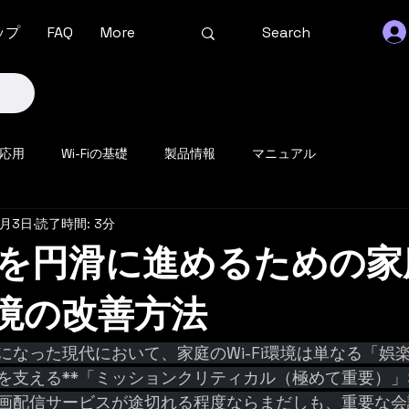
ップ
FAQ
More
の応用
Wi-Fiの基礎
製品情報
マニュアル
5月3日
読了時間: 3分
を円滑に進めるための家
環境の改善方法
になった現代において、家庭のWi-Fi環境は単なる「娯
を支える**「ミッションクリティカル（極めて重要）」
画配信サービスが途切れる程度ならまだしも、重要な会