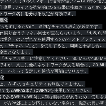
 デバイス（PCやスマホ）は信号が強い2.4 GHz帯を
仕事用デバイスを強制的に5 GHz帯に接続させるため、
ネットワーク名）を分ける
設定が有効です。
最適化
との干渉を避けるために、適切なチャネル設定が必要です。
合:
 隣り合うチャネル同士が重ならないよう、
「1, 5, 9, 
の場合）のいずれかを使用するのがベストプラクティス
例：2チャネルなど）を使用すると、周囲と干渉し合い
原因となります。
 「チャネル幅」に注意してください。80 MHzや160 M
ですが、周囲に他のネットワークがある場合は、
20 M
で、かえって安定した通信が可能になります。
強化
、Wi-Fiのセキュリティも無視できません。
準である
WPA2またはWPA3
を使用してください。
格であるWEPやWPAは深刻な脆弱性があるため、使用を
ーがWPA2以上に対応していない場合は、機器の買い替