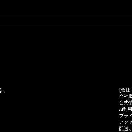
が極端に遅い」といったトラブル
接続
に直面した際、チャネルを変更し
ブル
ても改善しないことはありません
気工
か？その原因は、Wi-Fi以外の機
て一
器から発せられる**「非Wi-Fi干
見え
渉」**かもしれません。 実は、
は非
電波を発するデバイスはそれぞれ
は*
固有の形、つまり**「シグネチ
ネチ
ャ（署名）」**を持っていま
知で
す。このシグネチャを理解するこ
ライ
とで、現場で何が起きているのか
以外
を正確に把握し、迅速なトラ
に特
る。
[会社
会社
公式情
AI利用
プラ
アク
配送