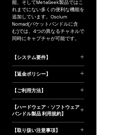
能、そしてMetaGeek製品ではこ
れまでにない多くの便利な機能を
追加しています。Oscium
Nomad(パケットバンドルに含
む)では、4つの異なるチャネルで
同時にキャプチャが可能です。
【システム要件】
MetaGeek App
【返金ポリシー】
オペレーティングシステ
ム
:Microsoft® Windows 10または
返品・返金について 本製品は、性質
11*
【ご利用方法】
上コピーが可能なデジタルデータ（本
.NET フレームワーク
:4.8
ソフトウェア）が含まれるバンドル商
プロセッサ(ワンパケットキャプチ
Metageek Appのダウンロードが
品であるため、原則としてお客様都合
【ハードウェア・ソフトウェア
ャアダプター):
Intel Core i3以上
完了したら、ZIPファイルを展開し
による購入後のキャンセル、返品、お
プロセッサ(2台または3台のパケ
バンドル製品 利用規約】
てインストーラーを実行してくだ
よび返金には一切応じられません。
ットキャプチャアダプター):
Intel
さい。
初期不良時の対応について 本機器
第1条（適用） 本規約は、
Core i5以上
購入時にご登録いただいたメール
（ハードウェア）に初期不良が認めら
【取り扱い注意事項】
TokyoWireless（以下「当方」）が米
RAM
:4GB以上
アドレス宛にライセンスキーを送