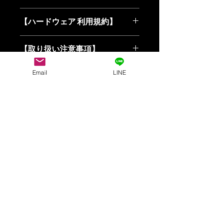
お客様都合による返品・交換について
【ハードウェア 利用規約】
「注文を間違えた」「イメージと違っ
た」「持っている機器とサイズが合わ
ハードウェア販売用 利用規約（雛
なかった」など、お客様のご都合によ
【取り扱い注意事項】
形）
る返品、交換、および購入完了後のキ
第1条（適用） 本規約は、
ャンセルは原則としてお受けしており
■ 電波・通信に関するご案内
TokyoWireless（以下「当方」）が米
Email
LINE
ません。ご購入前に、製品の仕様や寸
本製品はBluetoothやWi-Fiなどの
国Oscium社の正規代理店として提供
法を必ずご確認ください。
無線通信機能を搭載しておらず、
するハードウェア製品（以下「本製
不良品・誤配送の対応について 商品
電波を発しない製品です。他の無
品」）の販売および利用条件を定める
の品質管理および発送には万全を期し
線機器や電子機器への電波干渉の
ものです。
ておりますが、万が一「到着時にすで
心配がないため、［医療機関 / 精
第2条（商品の保証および初期不良）
に破損していた（初期不良）」「注文
密機器の周辺 / 電波制限のある環
本製品に初期不良（電源が入らな
した商品と異なるものが届いた」場合
境］等でも安心してご使用いただ
い、明らかな外装の破損、欠品な
は、商品到着後7日以内にお問い合わ
けます。（「技適マーク」取得の
ど）がある場合、商品到着後7日以
せ窓口よりご連絡ください。速やかに
対象外製品となります）
内に当方へご連絡いただいた場合
正常品との交換対応をさせていただき
■ 設置・保管環境について
に限り、無償で同一の正常品と交
ます。 （※不良品や誤配送の返送・
Wi福神 © TokyoWireless
直射日光の当たる場所や、異常に
換、または修理にて対応いたしま
再送にかかる送料は、当方にて負担い
つながれば、福きたる。
高温になる場所（暖房器具の近く
す。
たします。）
や夏場の車内など）でのご使用・
前項の対応にかかる送料は、当方
未使用・未開封の商品に限り、商品到
保管はおやめください。
が負担いたします。
着後7日以内にご連絡いただいた場合