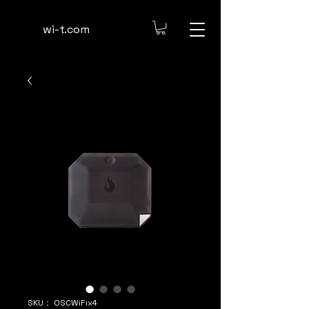
​wi-t.com
SKU： OSCWiFix4