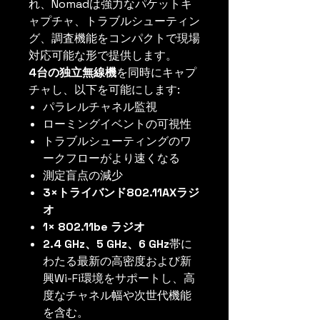
れ、Nomadは強力なパケットキ
ャプチャ、トラブルシューティン
グ、調査機能をコンパクトで現場
対応可能な形で提供します。
4台の独立無線機
を同時にキャプ
チャし、以下を可能にします:
パラレルチャネル監視
ローミングイベントの可視性
トラブルシューティングのワ
ークフローがより速くなる
測定盲点の減少
3×トライバンド802.11AXラジ
オ
1× 802.11be ラジオ
2.4 GHz、5 GHz、6 GHz
帯に
わたる最新の高密度および新
興Wi-Fi環境をサポートし、高
度なチャネル幅や次世代機能
を含む。