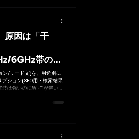
i、原因は「干
GHz/6GHz帯の干
で整理
ョン/リード文)を、用途別に
プション(SEO用・検索結果
もしれません。
とに、電子レンジ・Bluetooth・
響度を、出典付きで整理。中
に役立つ実務ガイドです。