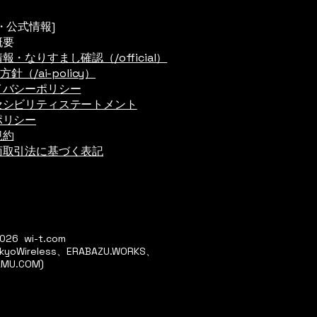
・公式情報]
概要
報・なりすまし確認（/official）
方針（/ai-policy）
イバシーポリシー
セシビリティステートメント
ポリシー
規約
商取引法に基づく表記
026 wi-t.com
Wireless、ERABAZU.WORKS、
AMU.COM)