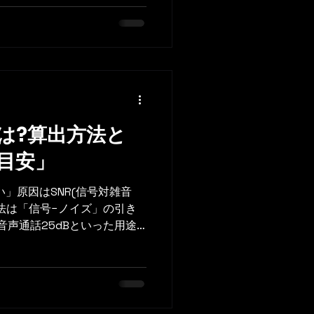
典付きで解説。中小企業のネッ
ガイドです。
とは?算出方法と
目安」
い」原因はSNR(信号対雑音
法は「信号−ノイズ」の引き
音声通話25dBといった用途
ど出典付きで解説します。中小
。