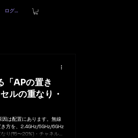
ログイン
する「APの置き
・セルの重なり・
原因は配置にあります。無線
、2.4GHz/5GHz/6GHz
り(15〜20%)・チャネル設