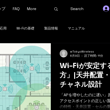
ップ
FAQ
More
の応用
Wi-Fiの基礎
製品情報
マニュアル
wTokyoWireless
6月9日
読了時間: 11分
Wi-Fiが安定
方」|天井配置
チャネル設計
「APを増やしたのに遅い」
アクセスポイントの正しい置き方を
の特性・天井設置・セルの重な