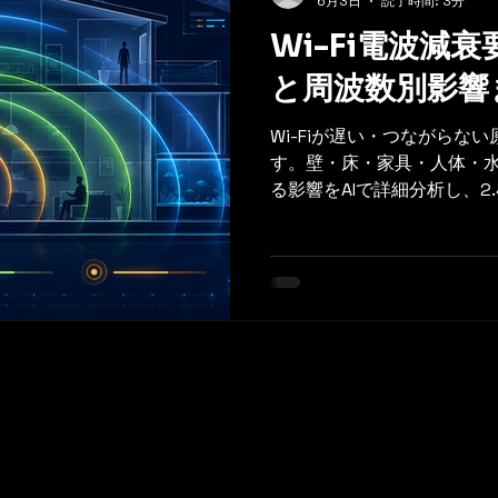
6月3日
読了時間: 3分
Wi-Fi電波減
と周波数別影響
Wi-Fiが遅い・つながらな
す。壁・床・家具・人体・
る影響をAIで詳細分析し、2.4
帯ごとの透過性と到達距離
す。