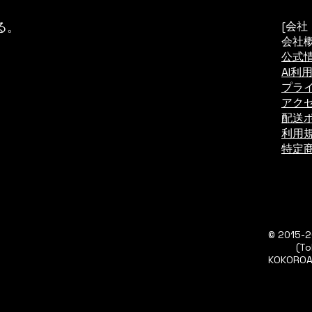
る。
[会社
会社
公式情
AI利用
プラ
アク
配送
利用
特定
© 2015-2
(Tokyo
KOKORO