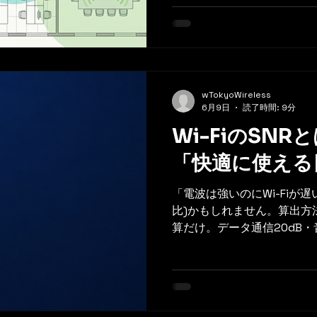
計まで、Cisco公式など出
トワーク構築に役立つ実務
wTokyoWireless
6月9日
読了時間: 9分
Wi-FiのSNR
「快適に使える
「電波は強いのにWi-Fiが遅
比)かもしれません。算出方
算だけ。データ通信20dB・
別の目安を、Cisco公式な
企業のネットワーク診断に