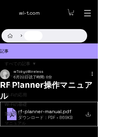
​wi-t.com
記事
>
記事
すべての記事
wTokyoWireless
すべての記事
6月22日
読了時間: 0分
RF Planner操作マニュア
お知らせ
ル
Wi-Fiの応用
Wi-Fiの基礎
rf-planner-manual
.pdf
製品情報
ダウンロード：PDF • 869KB
マニュアル