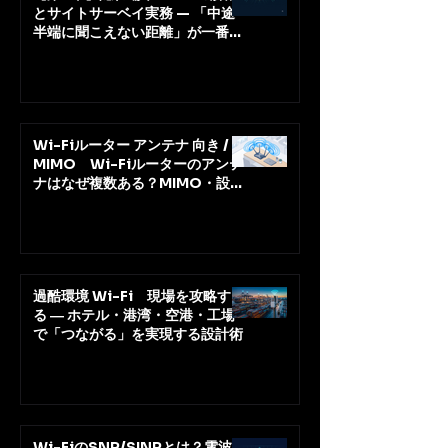
とサイトサーベイ実務 — 「中途
半端に聞こえない距離」が一番危
ない
Wi-Fiルーター アンテナ 向き /
MIMO Wi-Fiルーターのアンテ
ナはなぜ複数ある？MIMO・設置
角度・ゲイン(dBi)を正しく理解
する【法人IT担当者向け】
過酷環境 Wi-Fi 現場を攻略す
る ― ホテル・港湾・空港・工場
で「つながる」を実現する設計術
Wi-FiのSNR/SINRとは？電波