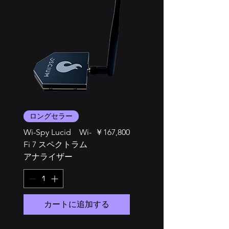
ロングセラー
定番商品
価格
Wi-Spy Lucid Wi-
￥167,800
WiPry 790x
Fi 7 スペクトラム
アナライザー
カートに追加する
カートに追加する