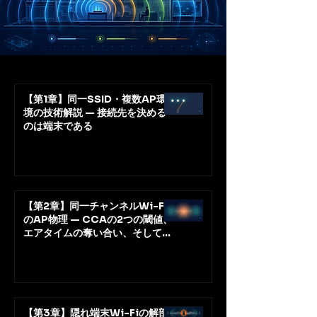
【第1章】同一SSID・複数AP環
境の技術解説 — 接続先を決める
のは端末である
【第2章】同一チャンネルWi-Fi
のAP物理 — CCAの2つの閾値、
エアタイムの奪い合い、そして干
渉とドロップまで
【第3章】隠れ端末Wi-Fiの解剖