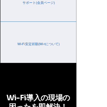
サポート
​(会員ページ)
Wi-Fi安定祈願(Wi-tについて)
Wi-Fi導入の現場の
困ったを即解決！